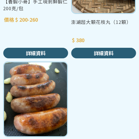
【養蝦小哥】手工現剝鮮蝦仁
200克/包
價格 $ 200-260
澎湖超大顆花枝丸（12顆）
$ 380
詳細資料
詳細資料